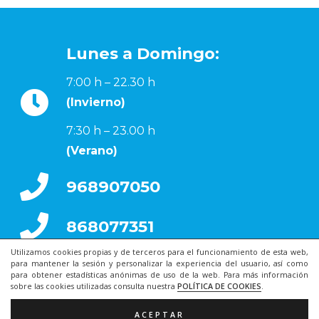
Lunes a Domingo:
7:00 h – 22.30 h
(Invierno)
7:30 h – 23.00 h
(Verano)
968907050
868077351
Utilizamos cookies propias y de terceros para el funcionamiento de esta web,
para mantener la sesión y personalizar la experiencia del usuario, así como
para obtener estadísticas anónimas de uso de la web. Para más información
sobre las cookies utilizadas consulta nuestra
POLÍTICA DE COOKIES
.
ACEPTAR