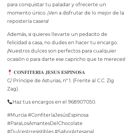
para conquistar tu paladar y ofrecerte un
momento único. ¡Ven a disfrutar de lo mejor de la
repostería casera!
Además, si quieres llevarte un pedacito de
felicidad a casa, no dudes en hacer tu encargo.
¡Nuestros dulces son perfectos para cualquier
ocasión o para darte ese capricho que te mereces!
𝐂𝐎𝐍𝐅𝐈𝐓𝐄𝐑𝐈𝐀 𝐉𝐄𝐒𝐔𝐒 𝐄𝐒𝐏𝐈𝐍𝐎𝐒𝐀
C/ Príncipe de Asturias, nº 1. (Frente al C.C. Zig
Zag).
Haz tus encargos en el 968907050.
#Murcia #ConfiteríaJesúsEspinosa
#ParaLosAmantesDelChocolate
#DulcesIrresistibles #SaborArtesanal