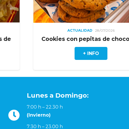
ACTUALIDAD
28/07/2026
Cookies con pepitas de chocolate
+ INFO
Lunes a Domingo:
7:00 h – 22.30 h
(Invierno)
7:30 h – 23.00 h