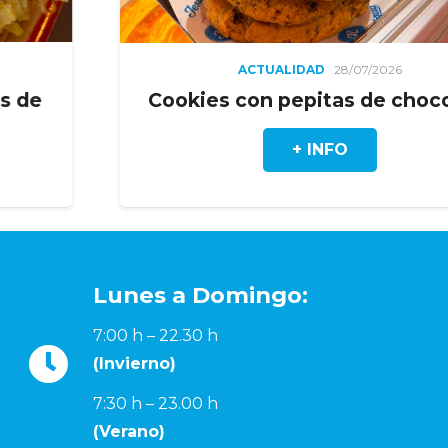
ACTUALIDAD
28/07/2026
Cookies con pepitas de chocolate
+ INFO
Lunes a Domingo:
7:00 h – 22.30 h
(Invierno)
7:30 h – 23.00 h
(Verano)