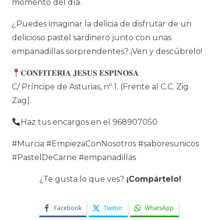
momento del día.
¿Puedes imaginar la delicia de disfrutar de un
delicioso pastel sardinero junto con unas
empanadillas sorprendentes? ¡Ven y descúbrelo!
𝐂𝐎𝐍𝐅𝐈𝐓𝐄𝐑𝐈𝐀 𝐉𝐄𝐒𝐔𝐒 𝐄𝐒𝐏𝐈𝐍𝐎𝐒𝐀
C/ Príncipe de Asturias, nº 1. (Frente al C.C. Zig
Zag).
Haz tus encargos en el 968907050.
#Murcia #EmpiezaConNosotros #saboresunicos
#PastelDeCarne #empanadillas
¿Te gusta lo que ves?
¡Compártelo!
Facebook
Twitter
WhatsApp