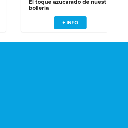
o de nuestra
Tartaleta de fresas: un
elección llena de sabor
O
+ INFO