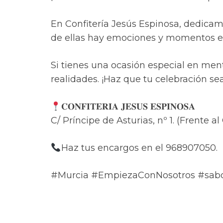
En Confitería Jesús Espinosa, dedicam
de ellas hay emociones y momentos es
Si tienes una ocasión especial en ment
realidades. ¡Haz que tu celebración se
𝐂𝐎𝐍𝐅𝐈𝐓𝐄𝐑𝐈𝐀 𝐉𝐄𝐒𝐔𝐒 𝐄𝐒𝐏𝐈𝐍𝐎𝐒𝐀
C/ Príncipe de Asturias, nº 1. (Frente al 
Haz tus encargos en el 968907050.
#Murcia #EmpiezaConNosotros #sabo