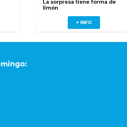
tiene forma de
El toque azucarad
bollería
+ INFO
+ INF
omingo: