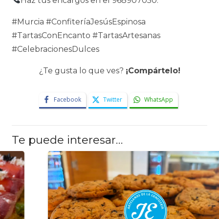
Haz tus encargos en el 968907050.
#Murcia #ConfiteríaJesúsEspinosa
#TartasConEncanto #TartasArtesanas
#CelebracionesDulces
¿Te gusta lo que ves?
¡Compártelo!
Facebook
Twitter
WhatsApp
Te puede interesar…