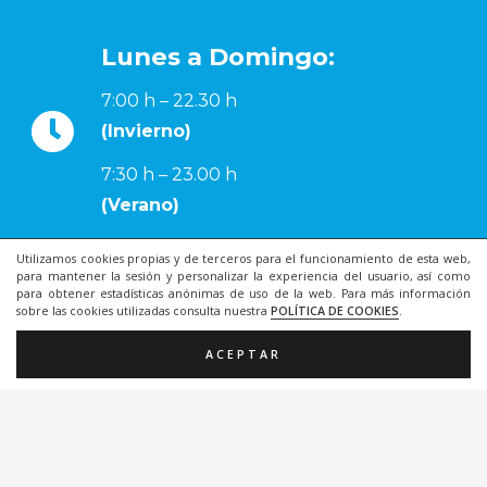
Lunes a Domingo:
7:00 h – 22.30 h
(Invierno)
7:30 h – 23.00 h
(Verano)
968907050
Utilizamos cookies propias y de terceros para el funcionamiento de esta web,
para mantener la sesión y personalizar la experiencia del usuario, así como
para obtener estadísticas anónimas de uso de la web. Para más información
sobre las cookies utilizadas consulta nuestra
POLÍTICA DE COOKIES
.
868077351
ACEPTAR