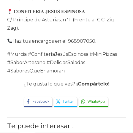
𝐂𝐎𝐍𝐅𝐈𝐓𝐄𝐑𝐈𝐀 𝐉𝐄𝐒𝐔𝐒 𝐄𝐒𝐏𝐈𝐍𝐎𝐒𝐀
C/ Príncipe de Asturias, nº 1. (Frente al C.C. Zig
Zag).
Haz tus encargos en el 968907050.
#Murcia #ConfiteríaJesúsEspinosa #MiniPizzas
#SaborArtesano #DeliciasSaladas
#SaboresQueEnamoran
¿Te gusta lo que ves?
¡Compártelo!
Facebook
Twitter
WhatsApp
Te puede interesar…