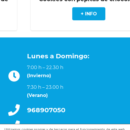
+ INFO
Lunes a Domingo:
7:00 h – 22.30 h
(Invierno)
7:30 h – 23.00 h
(Verano)
968907050
868077351
Utilizamos cookies propias y de terceros para el funcionamiento de esta web,