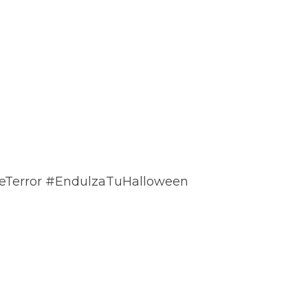
eTerror #EndulzaTuHalloween