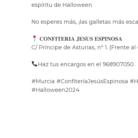
espíritu de Halloween.
No esperes más, ¡las galletas más esc
𝐂𝐎𝐍𝐅𝐈𝐓𝐄𝐑𝐈𝐀 𝐉𝐄𝐒𝐔𝐒 𝐄𝐒𝐏𝐈𝐍𝐎𝐒𝐀
C/ Príncipe de Asturias, nº 1. (Frente al 
Haz tus encargos en el 968907050.
#Murcia #ConfiteríaJesúsEspinosa #
#Halloween2024