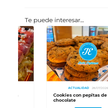
Te puede interesar…
ACTUALIDAD
28/07/2026
ACTU
ies con pepitas de
La sorpre
olate
limón