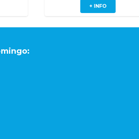
+ INFO
+ I
omingo: