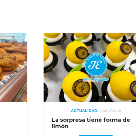
ALIDAD
26/07/2026
ACTUALIDA
sa tiene forma de
El toque azuca
bollería