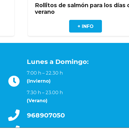
Rollitos de salmón para los días de
verano
+ INFO
Lunes a Domingo:
7:00 h – 22.30 h
(Invierno)
7:30 h – 23.00 h
(Verano)
968907050