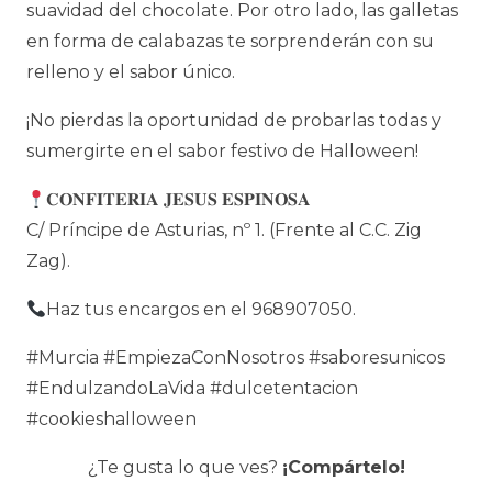
suavidad del chocolate. Por otro lado, las galletas
en forma de calabazas te sorprenderán con su
relleno y el sabor único.
¡No pierdas la oportunidad de probarlas todas y
sumergirte en el sabor festivo de Halloween!
𝐂𝐎𝐍𝐅𝐈𝐓𝐄𝐑𝐈𝐀 𝐉𝐄𝐒𝐔𝐒 𝐄𝐒𝐏𝐈𝐍𝐎𝐒𝐀
C/ Príncipe de Asturias, nº 1. (Frente al C.C. Zig
Zag).
Haz tus encargos en el 968907050.
#Murcia #EmpiezaConNosotros #saboresunicos
#EndulzandoLaVida #dulcetentacion
#cookieshalloween
¿Te gusta lo que ves?
¡Compártelo!