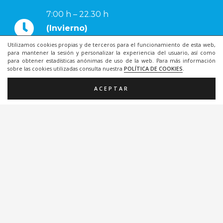
7:00 h – 22.30 h
(Invierno)
Utilizamos cookies propias y de terceros para el funcionamiento de esta web,
7:30 h – 23.00 h
para mantener la sesión y personalizar la experiencia del usuario, así como
(Verano)
para obtener estadísticas anónimas de uso de la web. Para más información
sobre las cookies utilizadas consulta nuestra
POLÍTICA DE COOKIES
.
968907050
ACEPTAR
868077351