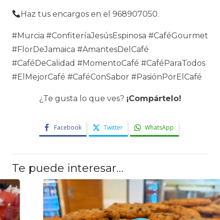
Haz tus encargos en el 968907050.
#Murcia #ConfiteríaJesúsEspinosa #CaféGourmet
#FlorDeJamaica #AmantesDelCafé
#CaféDeCalidad #MomentoCafé #CaféParaTodos
#ElMejorCafé #CaféConSabor #PasiónPorElCafé
¿Te gusta lo que ves?
¡Compártelo!
Facebook
Twitter
WhatsApp
Te puede interesar…