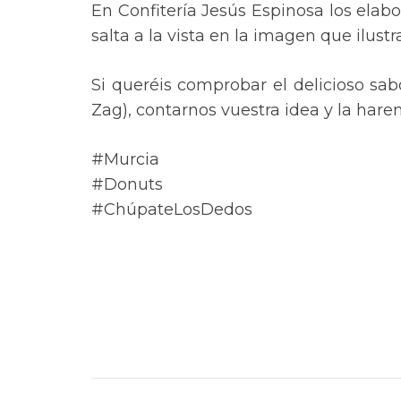
En Confitería Jesús Espinosa los elab
salta a la vista en la imagen que ilust
Si queréis comprobar el delicioso sabo
Zag), contarnos vuestra idea y la hare
#Murcia
#Donuts
#ChúpateLosDedos