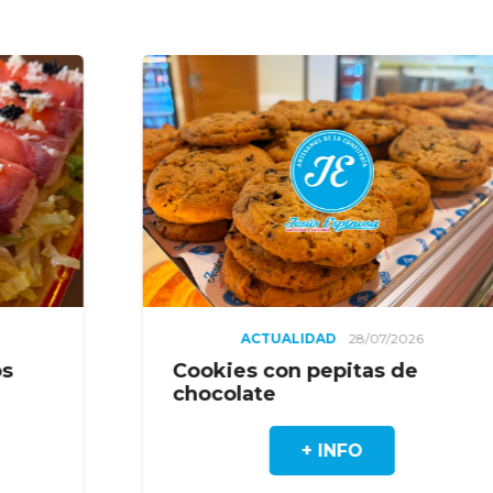
TUALIDAD
28/07/2026
ACTUALID
con pepitas de
La sorpresa t
e
limón
+ INFO
+ 