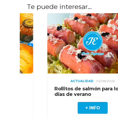
Te puede interesar…
ACTUALIDAD
02/08/2026
AC
litos de salmón para los
Cookies 
s de verano
chocolat
+ INFO