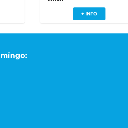
+ INFO
+ I
omingo: