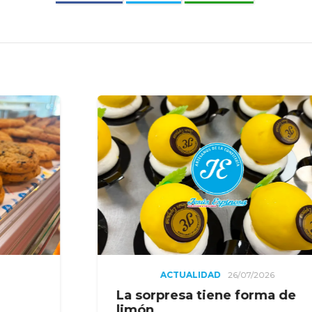
ALIDAD
26/07/2026
ACTUALIDAD
a tiene forma de
El toque azucar
bollería