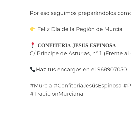
Por eso seguimos preparándolos como 
Feliz Día de la Región de Murcia.
𝐂𝐎𝐍𝐅𝐈𝐓𝐄𝐑𝐈𝐀 𝐉𝐄𝐒𝐔𝐒 𝐄𝐒𝐏𝐈𝐍𝐎𝐒𝐀
C/ Príncipe de Asturias, nº 1. (Frente al 
Haz tus encargos en el 968907050.
#Murcia #ConfiteríaJesúsEspinosa 
#TradicionMurciana