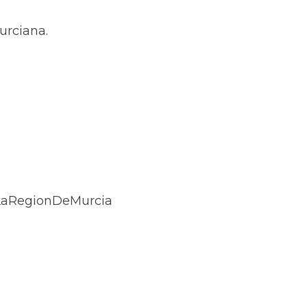
urciana.
LaRegionDeMurcia