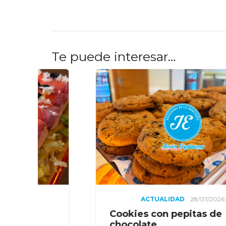
Te puede interesar…
ACTUALIDAD
28/07/2026
ACTU
es con pepitas de
La sorpres
late
limón