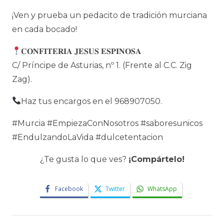
¡Ven y prueba un pedacito de tradición murciana
en cada bocado!
𝐂𝐎𝐍𝐅𝐈𝐓𝐄𝐑𝐈𝐀 𝐉𝐄𝐒𝐔𝐒 𝐄𝐒𝐏𝐈𝐍𝐎𝐒𝐀
C/ Príncipe de Asturias, nº 1. (Frente al C.C. Zig
Zag).
Haz tus encargos en el 968907050.
#Murcia #EmpiezaConNosotros #saboresunicos
#EndulzandoLaVida #dulcetentacion
¿Te gusta lo que ves?
¡Compártelo!
Facebook
Twitter
WhatsApp