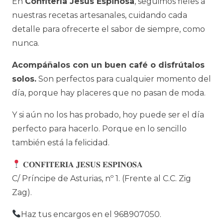
En
Confitería Jesús Espinosa
, seguimos fieles a
nuestras recetas artesanales, cuidando cada
detalle para ofrecerte el sabor de siempre, como
nunca.
Acompáñalos con un buen café o disfrútalos
solos.
Son perfectos para cualquier momento del
día, porque hay placeres que no pasan de moda.
Y si aún no los has probado, hoy puede ser el día
perfecto para hacerlo. Porque en lo sencillo
también está la felicidad.
𝐂𝐎𝐍𝐅𝐈𝐓𝐄𝐑𝐈𝐀 𝐉𝐄𝐒𝐔𝐒 𝐄𝐒𝐏𝐈𝐍𝐎𝐒𝐀
C/ Príncipe de Asturias, nº 1. (Frente al C.C. Zig
Zag).
Haz tus encargos en el 968907050.