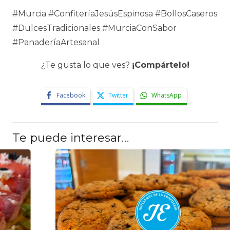
#Murcia #ConfiteríaJesúsEspinosa #BollosCaseros
#DulcesTradicionales #MurciaConSabor
#PanaderíaArtesanal
¿Te gusta lo que ves?
¡Compártelo!
Facebook
Twitter
WhatsApp
Te puede interesar…