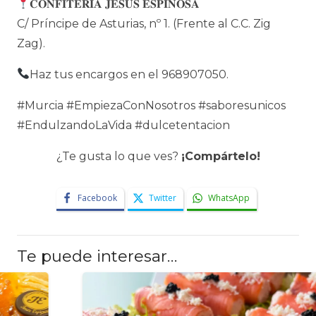
𝐂𝐎𝐍𝐅𝐈𝐓𝐄𝐑𝐈𝐀 𝐉𝐄𝐒𝐔𝐒 𝐄𝐒𝐏𝐈𝐍𝐎𝐒𝐀
C/ Príncipe de Asturias, nº 1. (Frente al C.C. Zig
Zag).
Haz tus encargos en el 968907050.
#Murcia #EmpiezaConNosotros #saboresunicos
#EndulzandoLaVida #dulcetentacion
¿Te gusta lo que ves?
¡Compártelo!
Facebook
Twitter
WhatsApp
Te puede interesar…