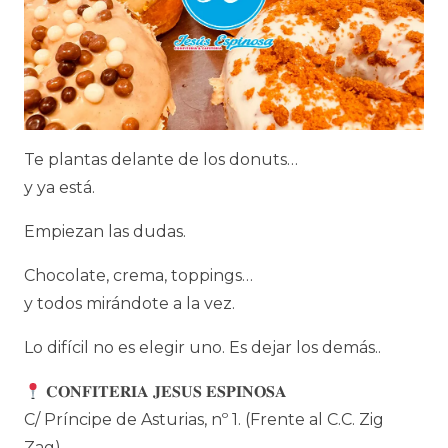
Te plantas delante de los donuts…
y ya está.
Empiezan las dudas.
Chocolate, crema, toppings…
y todos mirándote a la vez.
Lo difícil no es elegir uno. Es dejar los demás..
𝐂𝐎𝐍𝐅𝐈𝐓𝐄𝐑𝐈𝐀 𝐉𝐄𝐒𝐔𝐒 𝐄𝐒𝐏𝐈𝐍𝐎𝐒𝐀
C/ Príncipe de Asturias, nº 1. (Frente al C.C. Zig
Zag).